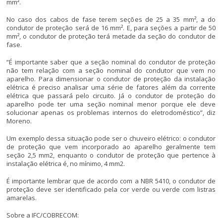
mm².
No caso dos cabos de fase terem seções de 25 a 35 mm², a do
condutor de proteção será de 16 mm². E, para seções a partir de 50
mm², o condutor de proteção terá metade da seção do condutor de
fase.
“É importante saber que a seção nominal do condutor de proteção
não tem relação com a seção nominal do condutor que vem no
aparelho. Para dimensionar o condutor de proteção da instalação
elétrica é preciso analisar uma série de fatores além da corrente
elétrica que passará pelo circuito. Já o condutor de proteção do
aparelho pode ter uma seção nominal menor porque ele deve
solucionar apenas os problemas internos do eletrodoméstico”, diz
Moreno.
Um exemplo dessa situação pode ser o chuveiro elétrico: o condutor
de proteção que vem incorporado ao aparelho geralmente tem
seção 2,5 mm2, enquanto o condutor de proteção que pertence à
instalação elétrica é, no mínimo, 4 mm2.
É importante lembrar que de acordo com a NBR 5410, o condutor de
proteção deve ser identificado pela cor verde ou verde com listras
amarelas.
Sobre a IFC/COBRECOM: