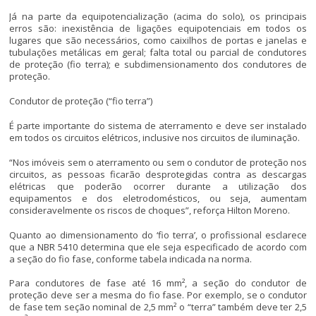
Já na parte da equipotencialização (acima do solo), os principais
erros são: inexistência de ligações equipotenciais em todos os
lugares que são necessários, como caixilhos de portas e janelas e
tubulações metálicas em geral; falta total ou parcial de condutores
de proteção (fio terra); e subdimensionamento dos condutores de
proteção.
Condutor de proteção (“fio terra”)
É parte importante do sistema de aterramento e deve ser instalado
em todos os circuitos elétricos, inclusive nos circuitos de iluminação.
“Nos imóveis sem o aterramento ou sem o condutor de proteção nos
circuitos, as pessoas ficarão desprotegidas contra as descargas
elétricas que poderão ocorrer durante a utilização dos
equipamentos e dos eletrodomésticos, ou seja, aumentam
consideravelmente os riscos de choques”, reforça Hilton Moreno.
Quanto ao dimensionamento do ‘fio terra’, o profissional esclarece
que a NBR 5410 determina que ele seja especificado de acordo com
a seção do fio fase, conforme tabela indicada na norma.
Para condutores de fase até 16 mm², a seção do condutor de
proteção deve ser a mesma do fio fase. Por exemplo, se o condutor
de fase tem seção nominal de 2,5 mm² o “terra” também deve ter 2,5