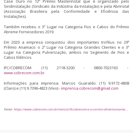
Case Ouro no 12º Prêmio Masterinstal que é organizado pelo
Sindinstalação (Sindicato da Indústria da Instalação) e pela Abrinstal
(Associação Brasileira pela Conformidade e Eficiência das
Instalações).
Também recebeu o 3º Lugar na Categoria Fios e Cabos do Prêmio
Abreme Fornecedores 2019.
Em 2020 a empresa conquistou dois importantes troféus no 29º
Prêmio Anamaco: o 2º Lugar na Categoria Grandes Clientes e o 3º
Lugar na Categoria Pulverização, ambos no Segmento de Fios e
Cabos Elétricos.
IFC/COBRECOM: (11) 2118-3200 - 0800-7023163 -
www.cobrecom.com.br
Informações para imprensa: Marcos Guaraldo: (11) 9.9172-4808
(Claro) e (11) 9.7396-4823 (Vivo) -
imprensa.cobrecom@gmail.com
Fonte:
https://www.cobrecom.com.br/noticia/ifccobrecom-e-o-correto-dimensioname...